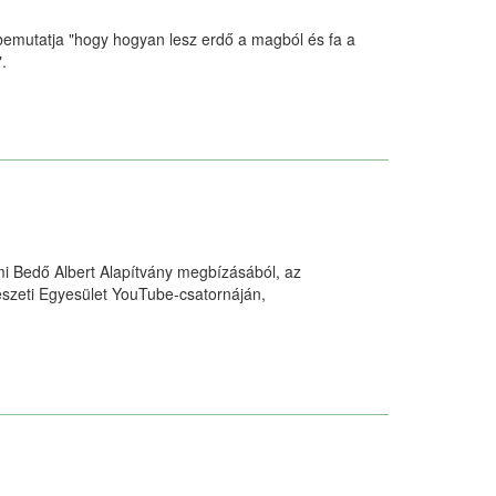
bemutatja "hogy hogyan lesz erdő a magból és fa a
.
lmi Bedő Albert Alapítvány megbízásából, az
észeti Egyesület YouTube-csatornáján,