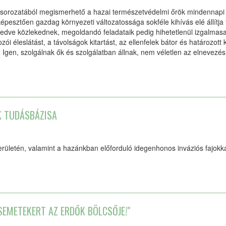
lmsorozatából megismerhető a hazai természetvédelmi őrök mindennapi
épesztően gazdag környezeti változatossága sokféle kihívás elé állítja
edve közlekednek, megoldandó feladataik pedig hihetetlenül izgalmasak
ói éleslátást, a távolságok kitartást, az ellenfelek bátor és határozott 
l. Igen, szolgálnak ők és szolgálatban állnak, nem véletlen az elnevezés
K TUDÁSBÁZISA
területén, valamint a hazánkban előforduló idegenhonos inváziós fajok
SEMETEKERT AZ ERDŐK BÖLCSŐJE!"