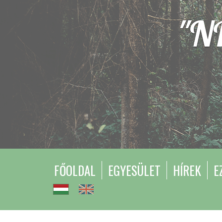
"N
FŐOLDAL
EGYESÜLET
HÍREK
E