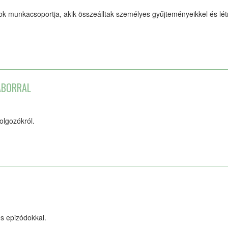
k munkacsoportja, akik összeálltak személyes gyűjteményeikkel és lét
ÁBORRAL
olgozókról.
es epizódokkal.