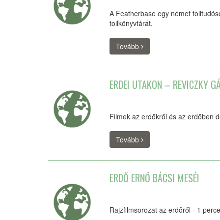
A Featherbase egy német tolltudóso
tollkönyvtárát.
Tovább
ERDEI UTAKON – REVICZKY G
Filmek az erdőkről és az erdőben d
Tovább
ERDŐ ERNŐ BÁCSI MESÉI
Rajzfilmsorozat az erdőről - 1 perc