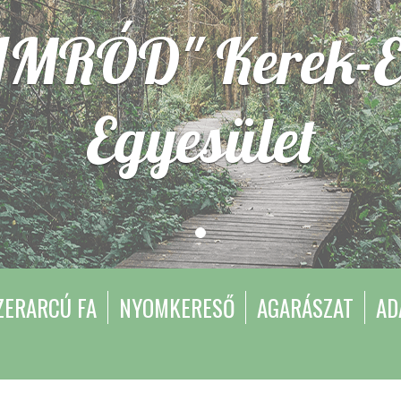
IMRÓD" Kerek-E
Egyesület
ZERARCÚ FA
NYOMKERESŐ
AGARÁSZAT
AD