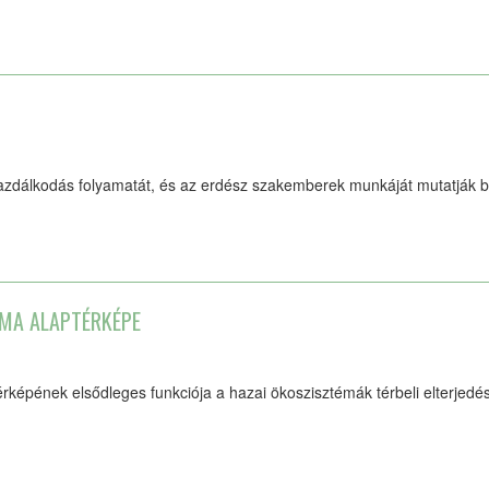
gazdálkodás folyamatát, és az erdész szakemberek munkáját mutatják b
MA ALAPTÉRKÉPE
képének elsődleges funkciója a hazai ökoszisztémák térbeli elterjed