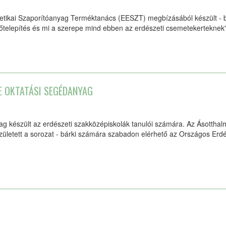
rgetikai Szaporítóanyag Terméktanács (EESZT) megbízásából készült - 
őtelepítés és mi a szerepe mind ebben az erdészeti csemetekerteknek"
NE OKTATÁSI SEGÉDANYAG
yag készült az erdészeti szakközépiskolák tanulói számára. Az Ásottha
ületett a sorozat - bárki számára szabadon elérhető az Országos Erd