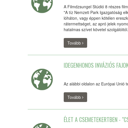
A Filmdzsungel Stúdió 8 részes fi
"A tíz Nemzeti Park Igazgatóság elk
lóháton, vagy éppen kötélen ereszk
rátermettséget, az apró jelek nyomoz
hatalmas szívet követel szolgálóitó
Tovább
IDEGENHONOS INVÁZIÓS FAJO
Az alábbi oldalon az Európai Unió 
Tovább
ÉLET A CSEMETEKERTBEN - "C