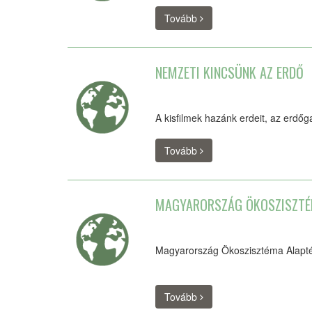
Tovább
NEMZETI KINCSÜNK AZ ERDŐ
A kisfilmek hazánk erdeit, az erdő
Tovább
MAGYARORSZÁG ÖKOSZISZTÉ
Magyarország Ökoszisztéma Alaptér
Tovább