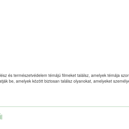
ész és természetvédelem témájú filmeket találsz, amelyek témája szoro
atják be, amelyek között biztosan találsz olyanokat, amelyeket személ
I