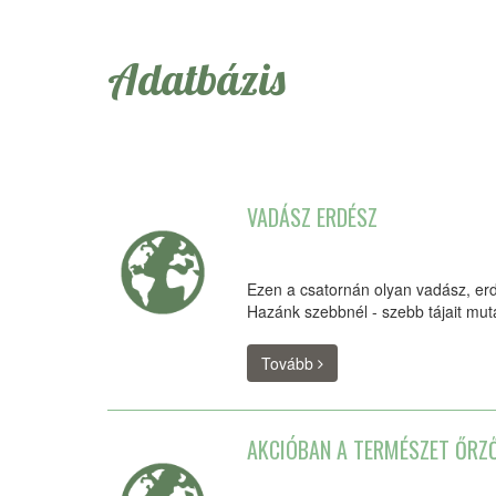
Adatbázis
VADÁSZ ERDÉSZ
Ezen a csatornán olyan vadász, erd
Hazánk szebbnél - szebb tájait mut
Tovább
AKCIÓBAN A TERMÉSZET ŐRZŐ