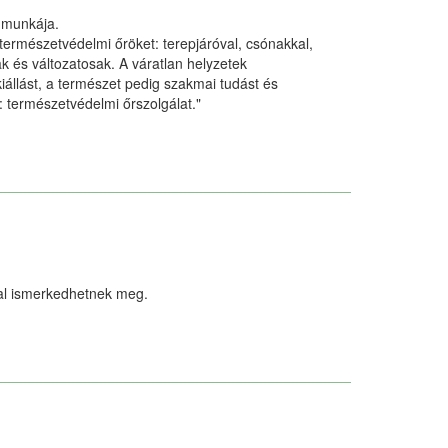
 munkája.
 természetvédelmi őröket: terepjáróval, csónakkal,
 és változatosak. A váratlan helyzetek
kiállást, a természet pedig szakmai tudást és
: természetvédelmi őrszolgálat."
kal ismerkedhetnek meg.