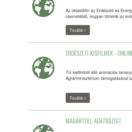
Az oktatófilm az Erdészeti és Ene
csemetéből, hogyan történik az erd
Tovább
ERDÉSZETI KISFILMEK - ONLI
Tíz kisfilmből álló animációs tanan
Agrárminisztérium támogatásával sz
Tovább
MADÁRTOLL ADATBÁZIST