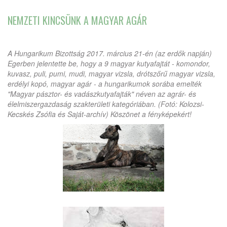
NEMZETI KINCSÜNK A MAGYAR AGÁR
A Hungarikum Bizottság 2017. március 21-én (az erdők napján)
Egerben jelentette be, hogy a 9 magyar kutyafajtát - komondor,
kuvasz, puli, pumi, mudi, magyar vizsla, drótszőrű magyar vizsla,
erdélyi kopó, magyar agár - a hungarikumok sorába emelték
"Magyar pásztor- és vadászkutyafajták" néven az agrár- és
élelmiszergazdaság szakterületi kategóriában. (Fotó: Kolozsi-
Kecskés Zsófia és Saját-archív) Köszönet a fényképekért!