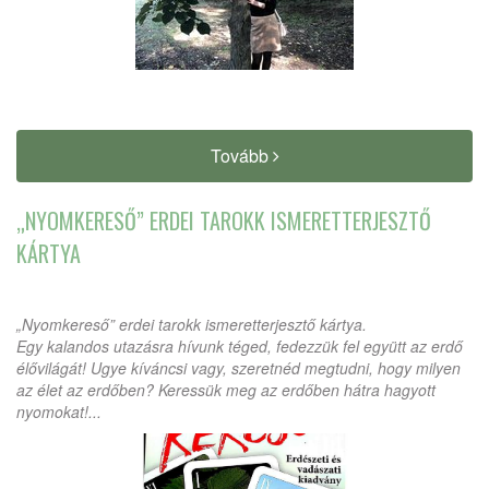
Tovább
„NYOMKERESŐ” ERDEI TAROKK ISMERETTERJESZTŐ
KÁRTYA
„Nyomkereső” erdei tarokk ismeretterjesztő kártya.
Egy kalandos utazásra hívunk téged, fedezzük fel együtt az erdő
élővilágát! Ugye kíváncsi vagy, szeretnéd megtudni, hogy milyen
az élet az erdőben? Keressük meg az erdőben hátra hagyott
nyomokat!...