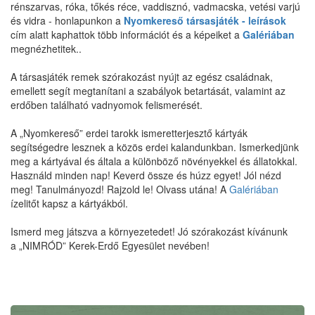
rénszarvas, róka, tőkés réce, vaddisznó, vadmacska, vetési varjú
és vidra - honlapunkon a
Nyomkereső társasjáték - leírások
cím alatt kaphattok több információt és a képeiket a
Galériában
megnézhetitek..
A társasjáték remek szórakozást nyújt az egész családnak,
emellett segít megtanítani a szabályok betartását, valamint az
erdőben található vadnyomok felismerését.
A „Nyomkereső” erdei tarokk ismeretterjesztő kártyák
segítségedre lesznek a közös erdei kalandunkban. Ismerkedjünk
meg a kártyával és általa a különböző növényekkel és állatokkal.
Használd minden nap! Keverd össze és húzz egyet! Jól nézd
meg! Tanulmányozd! Rajzold le! Olvass utána! A
Galériában
ízelitőt kapsz a kártyákból.
Ismerd meg játszva a környezetedet! Jó szórakozást kívánunk
a „NIMRÓD” Kerek-Erdő Egyesület nevében!