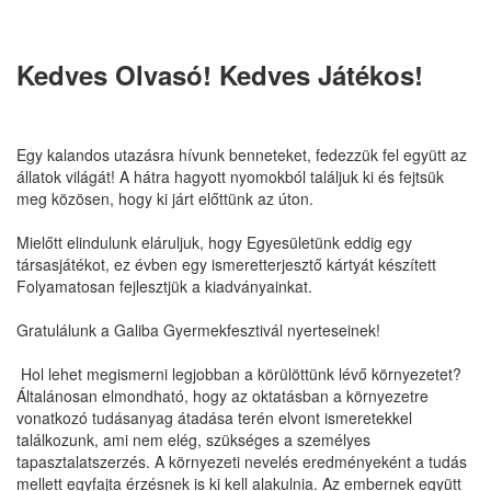
Kedves Olvasó! Kedves Játékos!
Egy kalandos utazásra hívunk benneteket, fedezzük fel együtt az
állatok világát! A hátra hagyott nyomokból találjuk ki és fejtsük
meg közösen, hogy ki járt előttünk az úton.
Mielőtt elindulunk eláruljuk, hogy Egyesületünk eddig egy
társasjátékot, ez évben egy ismeretterjesztő kártyát készített
Folyamatosan fejlesztjük a kiadványainkat.
Gratulálunk a Galiba Gyermekfesztivál nyerteseinek!
Hol lehet megismerni legjobban a körülöttünk lévő környezetet?
Általánosan elmondható, hogy az oktatásban a környezetre
vonatkozó tudásanyag átadása terén elvont ismeretekkel
találkozunk, ami nem elég, szükséges a személyes
tapasztalatszerzés. A környezeti nevelés eredményeként a tudás
mellett egyfajta érzésnek is ki kell alakulnia. Az embernek együtt