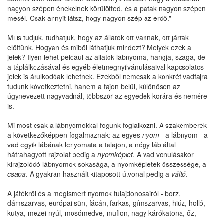
nagyon szépen énekelnek körülötted, és a patak nagyon szépen
mesél. Csak annyit látsz, hogy nagyon szép az erdő.”
Mi is tudjuk, tudhatjuk, hogy az állatok ott vannak, ott jártak
előttünk. Hogyan és miből láthatjuk mindezt? Melyek ezek a
jelek? Ilyen lehet például az állatok lábnyoma, hangja, szaga, de
a táplálkozásával és egyéb életmegnyilvánulásaival kapcsolatos
jelek is árulkodóak lehetnek. Ezekből nemcsak a konkrét vadfajra
tudunk következtetni, hanem a fajon belül, különösen az
úgynevezett nagyvadnál, többször az egyedek korára és nemére
is.
Mi most csak a lábnyomokkal fogunk foglalkozni. A szakemberek
a következőképpen fogalmaznak: az egyes
nyom
- a lábnyom - a
vad egyik lábának lenyomata a talajon, a négy láb által
hátrahagyott rajzolat pedig a
nyomképlet
. A vad vonulásakor
kirajzolódó lábnyomok sokasága, a nyomképletek összessége, a
csapa
. A gyakran használt kitaposott útvonal pedig a
váltó
.
A játékről és a megismert nyomok tulajdonosairól - borz,
dámszarvas, európai sün, fácán, farkas, gímszarvas, hiúz, holló,
kutya, mezei nyúl, mosómedve, muflon, nagy kárókatona, őz,