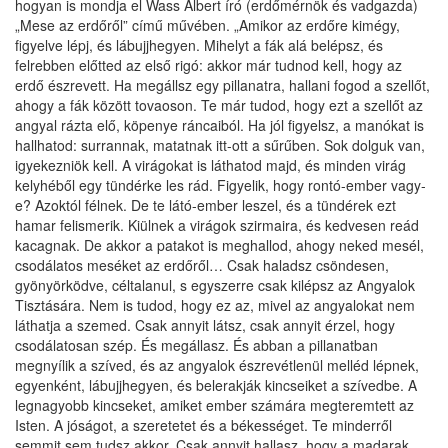
hogyan is mondja el Wass Albert író (erdőmérnök és vadgazda)
„Mese az erdőről” című művében. „Amikor az erdőre kimégy,
figyelve lépj, és lábujjhegyen. Mihelyt a fák alá belépsz, és
felrebben előtted az első rigó: akkor már tudnod kell, hogy az
erdő észrevett. Ha megállsz egy pillanatra, hallani fogod a szellőt,
ahogy a fák között tovaoson. Te már tudod, hogy ezt a szellőt az
angyal rázta elő, köpenye ráncaiból. Ha jól figyelsz, a manókat is
hallhatod: surrannak, matatnak itt-ott a sűrűben. Sok dolguk van,
igyekezniök kell. A virágokat is láthatod majd, és minden virág
kelyhéből egy tündérke les rád. Figyelik, hogy rontó-ember vagy-
e? Azoktól félnek. De te látó-ember leszel, és a tündérek ezt
hamar felismerik. Kiülnek a virágok szirmaira, és kedvesen reád
kacagnak. De akkor a patakot is meghallod, ahogy neked mesél,
csodálatos meséket az erdőről… Csak haladsz csöndesen,
gyönyörködve, céltalanul, s egyszerre csak kilépsz az Angyalok
Tisztására. Nem is tudod, hogy ez az, mivel az angyalokat nem
láthatja a szemed. Csak annyit látsz, csak annyit érzel, hogy
csodálatosan szép. És megállasz. És abban a pillanatban
megnyílik a szíved, és az angyalok észrevétlenül melléd lépnek,
egyenként, lábujjhegyen, és belerakják kincseiket a szívedbe. A
legnagyobb kincseket, amiket ember számára megteremtett az
Isten. A jóságot, a szeretetet és a békességet. Te minderről
semmit sem tudsz akkor. Csak annyit hallasz, hogy a madarak