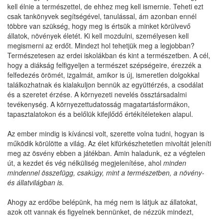
kell élnie a természettel, de ehhez meg kell ismernie. Teheti ezt
csak tankönyvek segítségével, tanulással, ám azonban ennél
többre van szükség, hogy meg is értsük a minket körülvevő
állatok, növények életét. Ki kell mozdulni, személyesen kell
megismerni az erdőt. Mindezt hol tehetjük meg a legjobban?
Természetesen az erdei iskolákban és kint a természetben. A cél,
hogy a diákság felfigyeljen a természet szépségeire, érezzék a
felfedezés örömét, izgalmát, amikor is új, ismeretlen dolgokkal
találkozhatnak és kialakuljon bennük az együttérzés, a csodálat
és a szeretet érzése. A környezeti nevelés össztársadalmi
tevékenység. A környezettudatosság magatartásformákon,
tapasztalatokon és a belőlük kifejlődő értékítéleteken alapul.
Az ember mindig is kíváncsi volt, szerette volna tudni, hogyan is
működik körülötte a világ. Az élet kifürkészhetetlen mivoltát jeleníti
meg az ösvény ebben a játékban. Amin haladunk, ez a végtelen
út, a kezdet és vég nélküliség megjelenítése, ahol
minden
mindennel összefügg, csakúgy, mint a természetben, a növény-
és állatvilágban is.
Ahogy az erdőbe belépünk, ha még nem is látjuk az állatokat,
azok ott vannak és figyelnek bennünket, de nézzük mindezt,