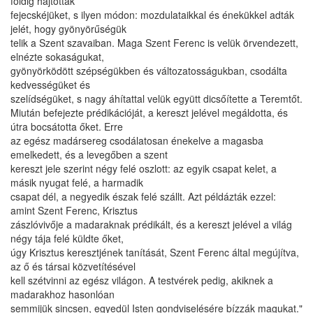
földig hajtották
fejecskéjüket, s ilyen módon: mozdulataikkal és énekükkel adták
jelét, hogy gyönyörűségük
telik a Szent szavaiban. Maga Szent Ferenc is velük örvendezett,
elnézte sokaságukat,
gyönyörködött szépségükben és változatosságukban, csodálta
kedvességüket és
szelídségüket, s nagy áhítattal velük együtt dicsőítette a Teremtőt.
Miután befejezte prédikációját, a kereszt jelével megáldotta, és
útra bocsátotta őket. Erre
az egész madársereg csodálatosan énekelve a magasba
emelkedett, és a levegőben a szent
kereszt jele szerint négy felé oszlott: az egyik csapat kelet, a
másik nyugat felé, a harmadik
csapat dél, a negyedik észak felé szállt. Azt példázták ezzel:
amint Szent Ferenc, Krisztus
zászlóvivője a madaraknak prédikált, és a kereszt jelével a világ
négy tája felé küldte őket,
úgy Krisztus keresztjének tanítását, Szent Ferenc által megújítva,
az ő és társai közvetítésével
kell szétvinni az egész világon. A testvérek pedig, akiknek a
madarakhoz hasonlóan
semmijük sincsen, egyedül Isten gondviselésére bízzák magukat."