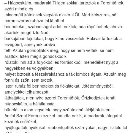
– Húgocskáim, madarak! Ti igen sokkal tartoztok a Teremtőnek,
azért mindig és
mindenütt kötelesek vagytok dicsérni Őt. Mert kétszeres, sőt
háromszoros ruházattal látott el
benneteket; szabadságot adott nektek, oda röpülhettek, ahová
akartok; megőrizte Noé
bárkájában fajotokat, hogy ki ne vesszetek. Hálával tartoztok a
levegőért, amelynek uraivá
tett. Azután gondoljátok meg, hogy se nem vettek, se nem
arattok, Isten mégis gondoskodik
rólatok: inni ad a folyókból és forrásokból, menedéket nyújt a
hegyekben és völgyekben,
helyet biztosít a fészekrakáshoz a fák lombos ágain. Azután még
fonni és szőni sem tudtok,
Isten ruház föl benneteket és fiókáitokat. Jótéteményeiből,
amelyekkel elhalmozott,
láthatjátok, mennyire szeret Teremtőtök. Őrizkedjetek tehát
húgocskáim, a hálátlanság
bűnétől, s azon legyetek, hogy szüntelenül áldjátok Istent.
Amint Szent Ferenc ezeket mondta nekik, a madarak tátogatni
kezdték csőrüket,
nyújtogatták nyakukat, rebbentgették szárnyukat, nagy tisztelettel