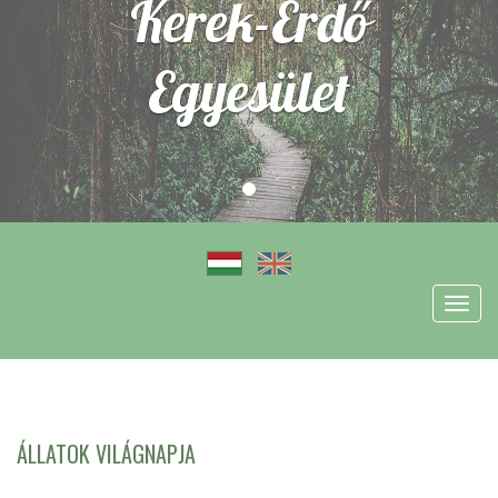
Kerek-Erdő
Egyesület
Toggl
navig
ÁLLATOK VILÁGNAPJA