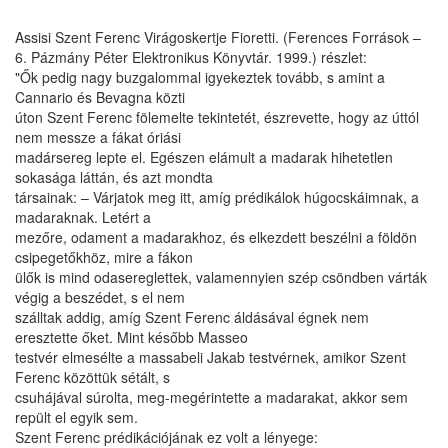
Assisi Szent Ferenc Virágoskertje Fioretti. (Ferences Források –
6. Pázmány Péter Elektronikus Könyvtár. 1999.) részlet:
"Ők pedig nagy buzgalommal igyekeztek tovább, s amint a
Cannario és Bevagna közti
úton Szent Ferenc fölemelte tekintetét, észrevette, hogy az úttól
nem messze a fákat óriási
madársereg lepte el. Egészen elámult a madarak hihetetlen
sokasága láttán, és azt mondta
társainak: – Várjatok meg itt, amíg prédikálok húgocskáimnak, a
madaraknak. Letért a
mezőre, odament a madarakhoz, és elkezdett beszélni a földön
csipegetőkhöz, mire a fákon
ülők is mind odasereglettek, valamennyien szép csöndben várták
végig a beszédet, s el nem
szálltak addig, amíg Szent Ferenc áldásával égnek nem
eresztette őket. Mint később Masseo
testvér elmesélte a massabeli Jakab testvérnek, amikor Szent
Ferenc közöttük sétált, s
csuhájával súrolta, meg-megérintette a madarakat, akkor sem
repült el egyik sem.
Szent Ferenc prédikációjának ez volt a lényege: