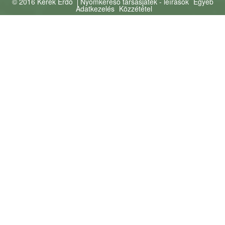
© 2016 Kerek Erdő
Nyomkereső társasjáték - leírások
Egyéb
Adatkezelés
Közzététel