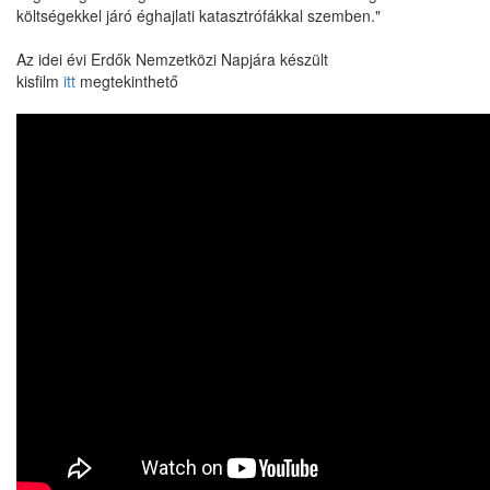
költségekkel járó éghajlati katasztrófákkal szemben."
Az idei évi Erdők Nemzetközi Napjára készült
kisfilm
itt
megtekinthető