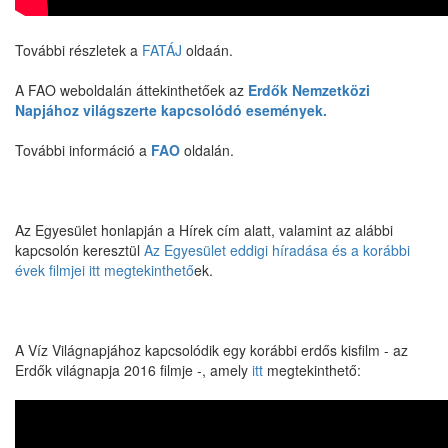
További részletek a
FATÁJ
oldaán.
A FAO weboldalán áttekinthetőek az
Erdők Nemzetközi
Napjához világszerte kapcsolódó események.
További információ a
FAO
oldalán.
Az Egyesület honlapján a Hírek cím alatt, valamint az alábbi
kapcsolón keresztül
Az Egyesület eddigi híradása és a korábbi
évek filmjei itt megtekinthető
ek.
A Víz Világnapjához kapcsolódik egy korábbi erdős kisfilm - az
Erdők világnapja 2016 filmje -, amely
itt
megtekinthető: