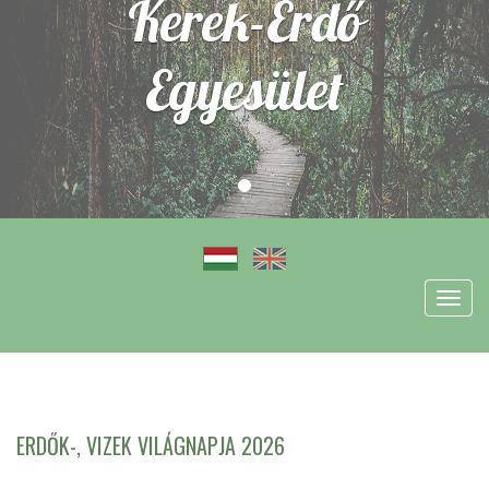
Kerek-Erdő
Egyesület
Toggl
navig
ERDŐK-, VIZEK VILÁGNAPJA 2026