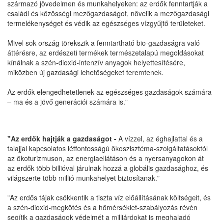
származó jövedelmen és munkahelyeken: az erdők fenntartják a
családi és közösségi mezőgazdaságot, növelik a mezőgazdasági
termelékenységet és védik az egészséges vízgyűjtő területeket.
Mivel sok ország törekszik a fenntartható bio-gazdaságra való
áttérésre, az erdészeti termékek természetalapú megoldásokat
kínálnak a szén-dioxid-intenzív anyagok helyettesítésére,
miközben új gazdasági lehetőségeket teremtenek.
Az erdők elengedhetetlenek az egészséges gazdaságok számára
– ma és a jövő generációi számára is."
"Az erdők hajtják a gazdaságot -
A vízzel, az éghajlattal és a
talajjal kapcsolatos létfontosságú ökoszisztéma-szolgáltatásoktól
az ökoturizmuson, az energiaellátáson és a nyersanyagokon át
az erdők több billióval járulnak hozzá a globális gazdasághoz, és
világszerte több millió munkahelyet biztosítanak."
"Az erdős tájak csökkentik a tiszta víz előállításának költségeit, és
a szén-dioxid-megkötés és a hőmérséklet-szabályozás révén
segítik a gazdaságok védelmét a milliárdokat is meghaladó