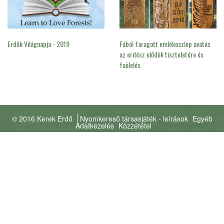
Erdők Világnapja - 2019
Fából faragott emlékoszlop avatás
az erdész elődök tiszteletére és
faölelés
© 2016 Kerek Erdő
Nyomkereső társasjáték - leírások
Egyéb
Adatkezelés
Közzététel