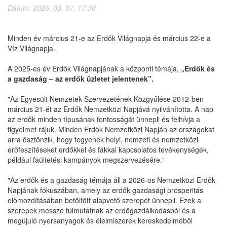
Dátum: 2026. 03. 07. 17:30
Minden év március 21-e az Erdők Világnapja és március 22-e a
Víz Világnapja.
A 2025-es év Erdők Világnapjának a központi témája,
„Erdők és
a gazdaság – az erdők üzletet jelentenek”.
"Az Egyesült Nemzetek Szervezetének Közgyűlése 2012-ben
március 21-ét az Erdők Nemzetközi Napjává nyilvánította. A nap
az erdők minden típusának fontosságát ünnepli és felhívja a
figyelmet rájuk. Minden Erdők Nemzetközi Napján az országokat
arra ösztönzik, hogy tegyenek helyi, nemzeti és nemzetközi
erőfeszítéseket erdőkkel és fákkal kapcsolatos tevékenységek,
például faültetési kampányok megszervezésére."
"Az erdők és a gazdaság témája áll a 2026-os Nemzetközi Erdők
Napjának fókuszában, amely az erdők gazdasági prosperitás
előmozdításában betöltött alapvető szerepét ünnepli. Ezek a
szerepek messze túlmutatnak az erdőgazdálkodásból és a
megújuló nyersanyagok és élelmiszerek kereskedelméből