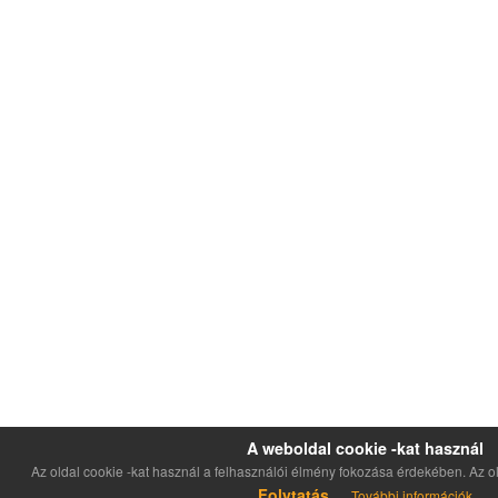
A weboldal cookie -kat használ
Az oldal cookie -kat használ a felhasználói élmény fokozása érdekében. Az o
Folytatás
További információk