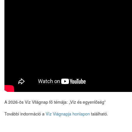
A 2026-ös Víz Világnap fő témája: „Víz és egyenlőség”
További indormáció a
Víz Viágnapja honlapon
található.