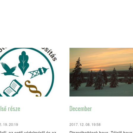
lső része
December
2. 19. 20:19
2017. 12. 08. 19:58
őről, az erdő védelméről és az
Disznóhajtások hava, Télelő hava