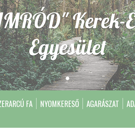
IMRÓD" Kerek-E
Egyesület
ZERARCÚ FA
NYOMKERESŐ
AGARÁSZAT
AD