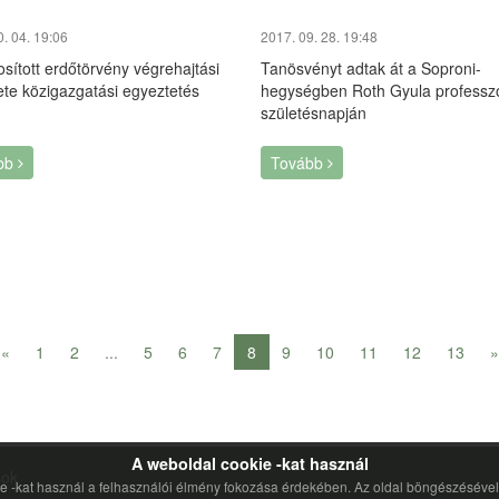
0. 04. 19:06
2017. 09. 28. 19:48
sított erdőtörvény végrehajtási
Tanösvényt adtak át a Soproni-
ete közigazgatási egyeztetés
hegységben Roth Gyula professz
születésnapján
bb
Tovább
«
1
2
...
5
6
7
8
9
10
11
12
13
»
A weboldal cookie -kat használ
sok
ie -kat használ a felhasználói élmény fokozása érdekében. Az oldal böngészésével 