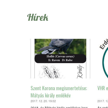
Hírek
Szent Korona megismertetése;
VHR e
Mátyás király emlékév
2017. 12. 20. 19:02
2017. 1
2018. év Mátyás király emlékéve lesz,
Az erd