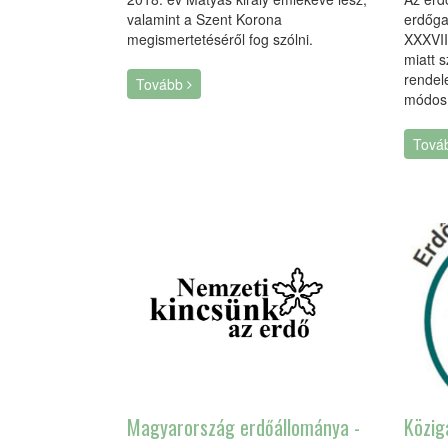
valamint a Szent Korona
erdőga
megismertetéséről fog szólni.
XXXVII
miatt 
rendel
Tovább
módosí
Tová
Magyarország erdőállománya -
Közig