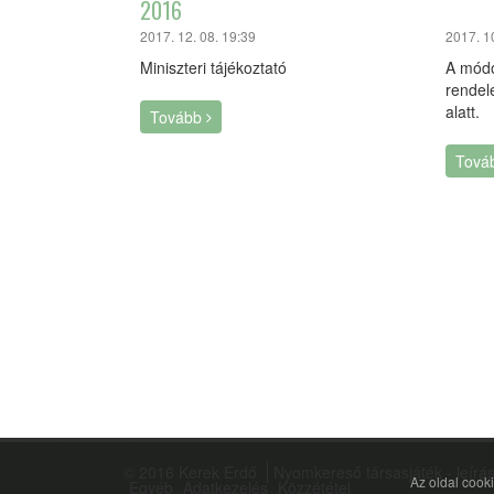
2016
2017. 12. 08. 19:39
2017. 1
Miniszteri tájékoztató
A módo
rendel
alatt.
Tovább
Tová
© 2016 Kerek Erdő
Nyomkereső társasjáték - leírá
Az oldal cook
Egyéb
Adatkezelés
Közzététel