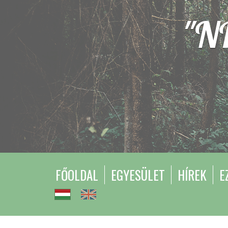
"N
FŐOLDAL
EGYESÜLET
HÍREK
E