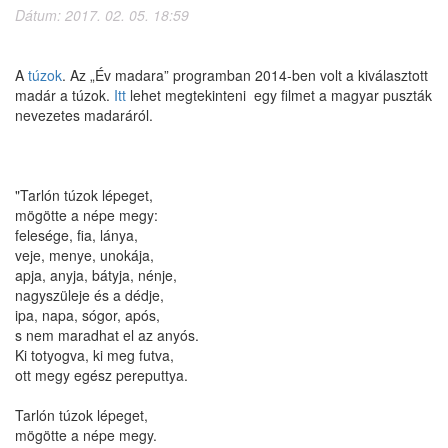
Dátum: 2017. 02. 05. 18:59
A
túzok
. Az „Év madara” programban 2014-ben volt a kiválasztott
madár a túzok.
Itt
lehet megtekinteni egy filmet a magyar puszták
nevezetes madaráról.
"Tarlón túzok lépeget,
mögötte a népe megy:
felesége, fia, lánya,
veje, menye, unokája,
apja, anyja, bátyja, nénje,
nagyszüleje és a dédje,
ipa, napa, sógor, após,
s nem maradhat el az anyós.
Ki totyogva, ki meg futva,
ott megy egész pereputtya.
Tarlón túzok lépeget,
mögötte a népe megy.