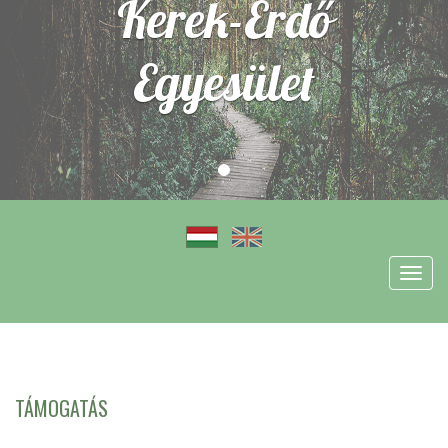
Kerek-Erdő
Egyesület
Toggl
navig
TÁMOGATÁS