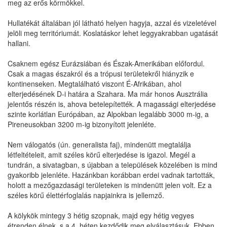
meg az erős körmökkel.
Hullatékát általában jól látható helyen hagyja, azzal és vizeletével
jelöli meg territóriumát. Koslatáskor lehet leggyakrabban ugatását
hallani.
Csaknem egész Eurázsiában és Észak-Amerikában előfordul.
Csak a magas északról és a trópusi területekről hiányzik e
kontinenseken. Megtalálható viszont É-Afrikában, ahol
elterjedésének D-i határa a Szahara. Ma már honos Ausztrália
jelentős részén is, ahova betelepítették. A magassági elterjedése
szinte korlátlan Európában, az Alpokban legalább 3000 m-ig, a
Pireneusokban 3200 m-ig bizonyított jelenléte.
Nem válogatós (ún. generalista faj), mindenütt megtalálja
létfeltételeit, amit széles körű elterjedése is igazol. Megél a
tundrán, a sivatagban, s újabban a települések közelében is mind
gyakoribb jelenléte. Hazánkban korábban erdei vadnak tartották,
holott a mezőgazdasági területeken is mindenütt jelen volt. Ez a
széles körű élettérfoglalás napjainkra is jellemző.
A kölykök mintegy 3 hétig szopnak, majd egy hétig vegyes
étrenden élnek, s a 4. héten kezdődik meg elválasztásuk. Ebben