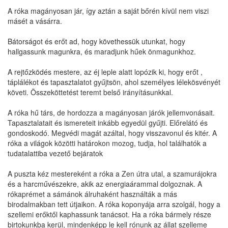
A róka magányosan jár, így aztán a saját bőrén kívül nem viszi
másét a vásárra.
Bátorságot és erőt ad, hogy követhessük utunkat, hogy
hallgassunk magunkra, és maradjunk hűek önmagunkhoz.
A rejtőzködés mestere, az éj leple alatt lopózik ki, hogy erőt ,
táplálékot és tapasztalatot gyűjtsön, ahol személyes lélekösvényét
követi. Összeköttetést teremt belső irányításunkkal.
A róka hű társ, de hordozza a magányosan járók jellemvonásait.
Tapasztalatait és ismereteit inkább egyedül gyűjti. Előrelátó és
gondoskodó. Megvédi magát azáltal, hogy visszavonul és kitér. A
róka a világok közötti határokon mozog, tudja, hol találhatók a
tudatalattiba vezető bejáratok
A puszta kéz mestereként a róka a Zen útra utal, a szamurájokra
és a harcművészekre, akik az energiaárammal dolgoznak. A
rókaprémet a sámánok álruhaként használták a más
birodalmakban tett útjaikon. A róka koponyája arra szolgál, hogy a
szellemi erőktől kaphassunk tanácsot. Ha a róka bármely része
birtokunkba kerül, mindenképp le kell rónunk az állat szelleme