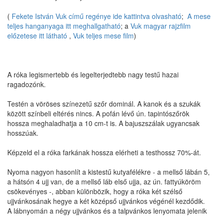
(
Fekete István Vuk című regénye ide kattintva olvasható
;
A mese
teljes hanganyaga itt meghallgatható
; a
Vuk magyar rajzfilm
előzetese itt látható
,
Vuk teljes mese film
)
A róka legismertebb és legelterjedtebb nagy testű hazai
ragadozónk.
Testén a vöröses színezetű szőr dominál. A kanok és a szukák
között színbeli eltérés nincs. A pofán lévő ún. tapintószőrök
hossza meghaladhatja a 10 cm-t is. A bajuszszálak ugyancsak
hosszúak.
Képzeld el a róka farkának hossza elérheti a testhossz 70%-át.
Nyoma nagyon hasonlít a kistestű kutyafélékre - a mellső lábán 5,
a hátsón 4 ujj van, de a mellső láb első ujja, az ún. fattyúköröm
csökevényes -, abban különbözik, hogy a róka két szélső
ujjvánkosának hegye a két középső ujjvánkos végénél kezdődik.
A lábnyomán a négy ujjvánkos és a talpvánkos lenyomata jelenik