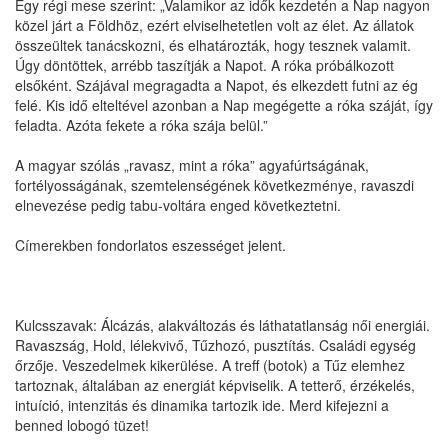
Egy régi mese szerint: „Valamikor az idők kezdetén a Nap nagyon
közel járt a Földhöz, ezért elviselhetetlen volt az élet. Az állatok
összeültek tanácskozni, és elhatározták, hogy tesznek valamit.
Úgy döntöttek, arrébb taszítják a Napot. A róka próbálkozott
elsőként. Szájával megragadta a Napot, és elkezdett futni az ég
felé. Kis idő elteltével azonban a Nap megégette a róka száját, így
feladta. Azóta fekete a róka szája belül.”
A magyar szólás „ravasz, mint a róka” agyafúrtságának,
fortélyosságának, szemtelenségének következménye, ravaszdi
elnevezése pedig tabu-voltára enged következtetni.
Címerekben fondorlatos eszességet jelent.
Kulcsszavak: Álcázás, alakváltozás és láthatatlanság női energiái.
Ravaszság, Hold, lélekvivő, Tűzhozó, pusztítás. Családi egység
őrzője. Veszedelmek kikerülése. A treff (botok) a Tűz elemhez
tartoznak, általában az energiát képviselik. A tetterő, érzékelés,
intuíció, intenzitás és dinamika tartozik ide. Merd kifejezni a
benned lobogó tüzet!