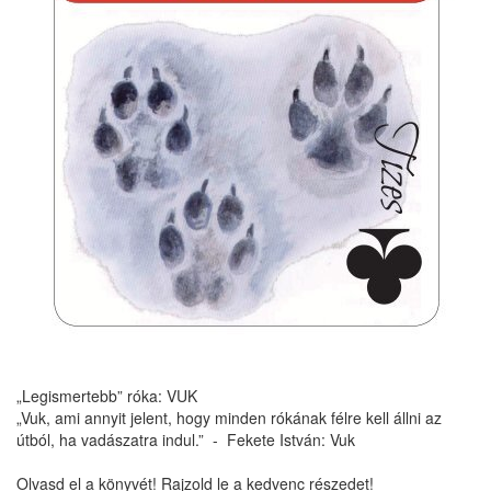
„Legismertebb” róka: VUK
„Vuk, ami annyit jelent, hogy minden rókának félre kell állni az
útból, ha vadászatra indul.” - Fekete István: Vuk
Olvasd el a könyvét! Rajzold le a kedvenc részedet!