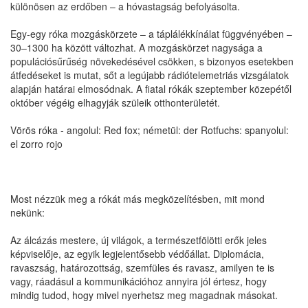
különösen az erdőben – a hóvastagság befolyásolta.
Egy-egy róka mozgáskörzete – a táplálékkínálat függvényében –
30–1300 ha között változhat. A mozgáskörzet nagysága a
populációsűrűség növekedésével csökken, s bizonyos esetekben
átfedéseket is mutat, sőt a legújabb rádiótelemetriás vizsgálatok
alapján határai elmosódnak. A fiatal rókák szeptember közepétől
október végéig elhagyják szüleik otthonterületét.
Vörös róka - angolul: Red fox; németül: der Rotfuchs: spanyolul:
el zorro rojo
Most nézzük meg a rókát más megközelítésben, mit mond
nekünk:
Az álcázás mestere, új világok, a természetfölötti erők jeles
képviselője, az egyik legjelentősebb védőállat. Diplomácia,
ravaszság, határozottság, szemfüles és ravasz, amilyen te is
vagy, ráadásul a kommunikációhoz annyira jól értesz, hogy
mindig tudod, hogy mivel nyerhetsz meg magadnak másokat.