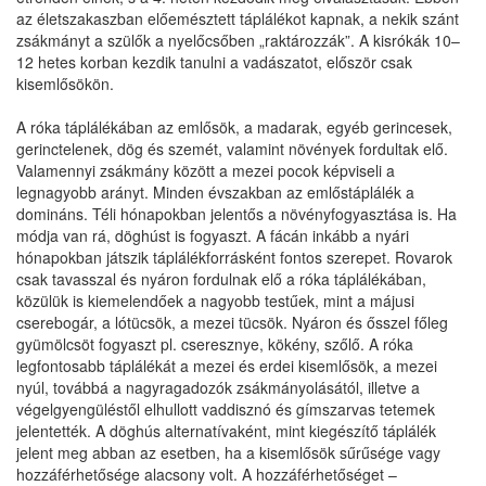
az életszakaszban előemésztett táplálékot kapnak, a nekik szánt
zsákmányt a szülők a nyelőcsőben „raktározzák”. A kisrókák 10–
12 hetes korban kezdik tanulni a vadászatot, először csak
kisemlősökön.
A róka táplálékában az emlősök, a madarak, egyéb gerincesek,
gerinctelenek, dög és szemét, valamint növények fordultak elő.
Valamennyi zsákmány között a mezei pocok képviseli a
legnagyobb arányt. Minden évszakban az emlőstáplálék a
domináns. Téli hónapokban jelentős a növényfogyasztása is. Ha
módja van rá, döghúst is fogyaszt. A fácán inkább a nyári
hónapokban játszik táplálékforrásként fontos szerepet. Rovarok
csak tavasszal és nyáron fordulnak elő a róka táplálékában,
közülük is kiemelendőek a nagyobb testűek, mint a májusi
cserebogár, a lótücsök, a mezei tücsök. Nyáron és ősszel főleg
gyümölcsöt fogyaszt pl. cseresznye, kökény, szőlő. A róka
legfontosabb táplálékát a mezei és erdei kisemlősök, a mezei
nyúl, továbbá a nagyragadozók zsákmányolásától, illetve a
végelgyengüléstől elhullott vaddisznó és gímszarvas tetemek
jelentették. A döghús alternatívaként, mint kiegészítő táplálék
jelent meg abban az esetben, ha a kisemlősök sűrűsége vagy
hozzáférhetősége alacsony volt. A hozzáférhetőséget –