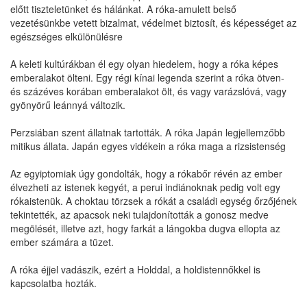
előtt tiszteletünket és hálánkat. A róka-amulett belső
vezetésünkbe vetett bizalmat, védelmet biztosít, és képességet az
egészséges elkülönülésre
A keleti kultúrákban él egy olyan hiedelem, hogy a róka képes
emberalakot ölteni. Egy régi kínai legenda szerint a róka ötven-
és százéves korában emberalakot ölt, és vagy varázslóvá, vagy
gyönyörű leánnyá változik.
Perzsiában szent állatnak tartották. A róka Japán legjellemzőbb
mitikus állata. Japán egyes vidékein a róka maga a rizsistenség
Az egyiptomiak úgy gondolták, hogy a rókabőr révén az ember
élvezheti az istenek kegyét, a perui indiánoknak pedig volt egy
rókaistenük. A choktau törzsek a rókát a családi egység őrzőjének
tekintették, az apacsok neki tulajdonították a gonosz medve
megölését, illetve azt, hogy farkát a lángokba dugva ellopta az
ember számára a tüzet.
A róka éjjel vadászik, ezért a Holddal, a holdistennőkkel is
kapcsolatba hozták.