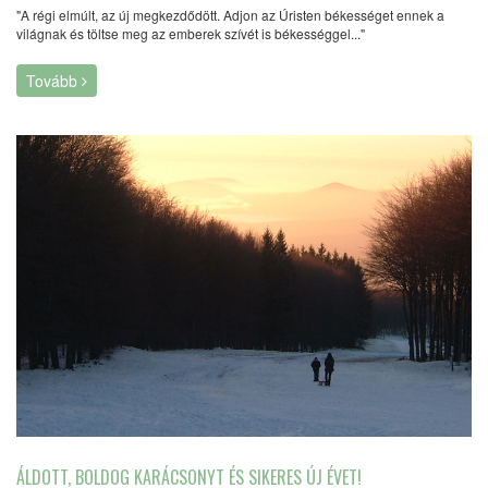
"A régi elmúlt, az új megkezdődött. Adjon az Úristen békességet ennek a
világnak és töltse meg az emberek szívét is békességgel..."
Tovább
ÁLDOTT, BOLDOG KARÁCSONYT ÉS SIKERES ÚJ ÉVET!