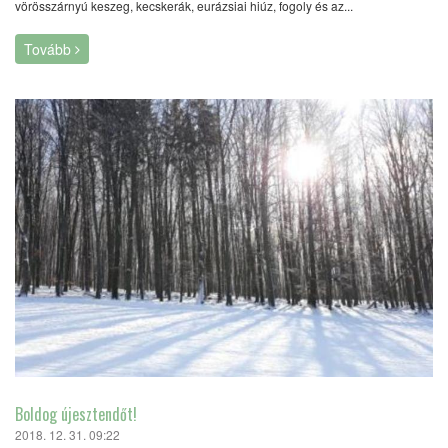
vörösszárnyú keszeg, kecskerák, eurázsiai hiúz, fogoly és az...
Tovább
Boldog újesztendőt!
2018. 12. 31. 09:22