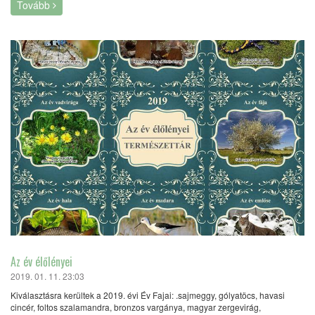
Tovább
Az év élőlényei
2019. 01. 11. 23:03
Kiválasztásra kerültek a 2019. évi Év Fajai: .sajmeggy, gólyatöcs, havasi
cincér, foltos szalamandra, bronzos vargánya, magyar zergevirág,